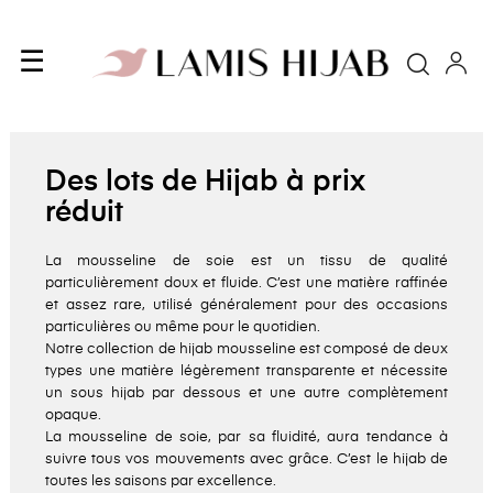
Basculer
☰
Cherc
la
navigation
Des lots de Hijab à prix
réduit
La mousseline de soie est un tissu de qualité
particulièrement doux et fluide. C’est une matière raffinée
et assez rare, utilisé généralement pour des occasions
particulières ou même pour le quotidien.
Notre collection de hijab mousseline est composé de deux
types une matière légèrement transparente et nécessite
un sous hijab par dessous et une autre complètement
opaque.
La mousseline de soie, par sa fluidité, aura tendance à
suivre tous vos mouvements avec grâce. C’est le hijab de
toutes les saisons par excellence.