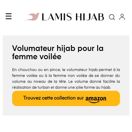
Basculer
☰
Cherc
la
navigation
Volumateur hijab pour la
femme voilée
En chouchou ou en pince, le volumateur hijab permet à la
femme voilée ou à la femme non voilée de se donner du
volume au niveau de la tête. Le volume donné facilite la
réalisation de turban et donne une jolie forme au hijab.
Trouvez cette collection sur