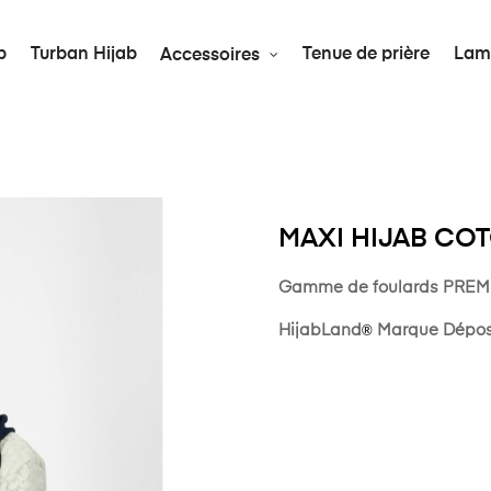
b
Turban Hijab
Tenue de prière
Lam
Accessoires
MAXI HIJAB CO
Gamme de foulards PREMIUM,
HijabLand
®
Marque Déposé