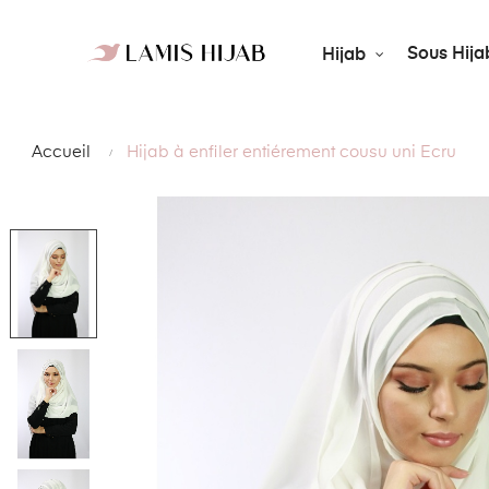
Sous Hija
Hijab
Accueil
Hijab à enfiler entiérement cousu uni Ecru