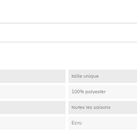
taille unique
100% polyester
toutes les saisons
Ecru